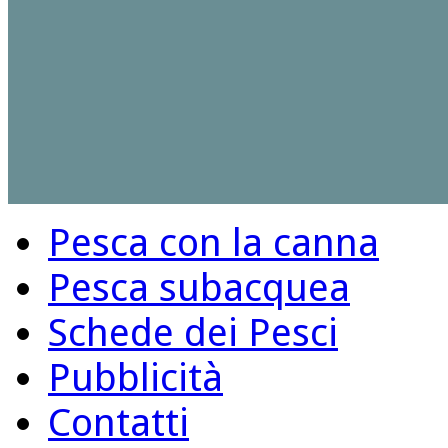
Pesca con la canna
Pesca subacquea
Schede dei Pesci
Pubblicità
Contatti