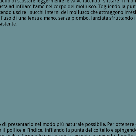
ello di scostare leggermente le valve facendo “slittare” il mollu
sta ad infilare l’amo nel corpo del mollusco. Togliendo la punta
cendo uscire i succhi interni del mollusco che attraggono irresi
 l’uso di una lenza a mano, senza piombo, lanciata sfruttando il
istente.
 di presentarlo nel modo più naturale possibile. Per ottenere 
l pollice e l’indice, infilando la punta del coltello e spingend
ima valva, faremo lo stesso con la seconda, ottenendo il mollusc