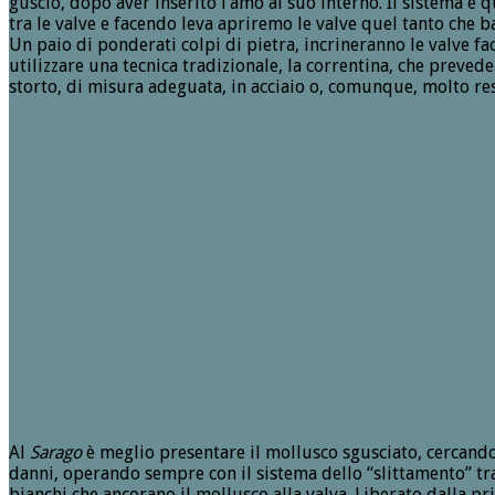
guscio, dopo aver inserito l’amo al suo interno. Il sistema è qu
tra le valve e facendo leva apriremo le valve quel tanto che ba
Un paio di ponderati colpi di pietra, incrineranno le valve fa
utilizzare una tecnica tradizionale, la correntina, che prevede
storto, di misura adeguata, in acciaio o, comunque, molto res
Al
Sarago
è meglio presentare il mollusco sgusciato, cercando
danni, operando sempre con il sistema dello “slittamento” tra i
bianchi che ancorano il mollusco alla valva. Liberato dalla pr